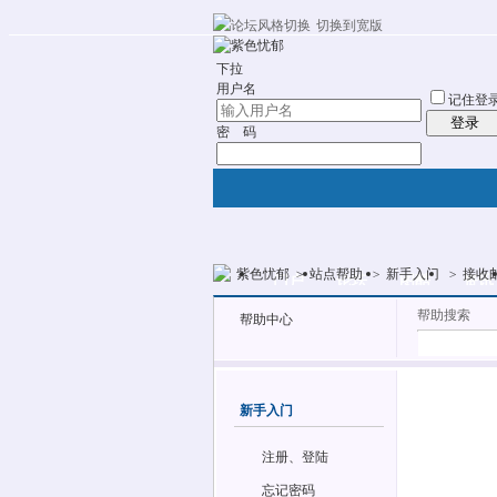
切换到宽版
10分钟建站
社区服务
轻松转换
统计
下拉
用户名
记住登
登录
密 码
紫色忧郁
>
站点帮助
>
新手入门
>
接收
门户
论坛
图酷
资讯
帮助搜索
帮助中心
新手入门
注册、登陆
忘记密码