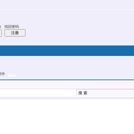
排行
站长大会
帮助
找回密码
录
注册
邮件
搜索
群组
帖子
热搜：
结婚
母婴
phpwind
搜 索