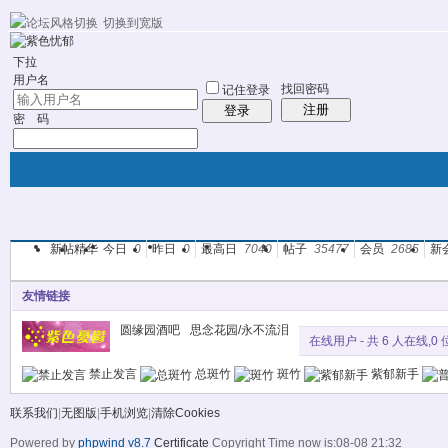
切换到宽版
10分钟建站
社区服务
轻松转换
统计排行
站长大会
帮助
下拉
用户名
找回密码
记住登录
注册
登录
密 码
新帖
精华
今日
0
昨日
0
最高日
7040
帖子
35477
会员
2685
新
门户
论坛
图酷
资讯
群组
帖子
友情链接
圆缘园酒吧
思念花园/永不流泪
在线用户
- 共 6 人在线,0 
禁止发言
总斑竹
斑竹
紫郁新手
联系我们
|
无图版
|
手机浏览
|
清除Cookies
Powered by
phpwind v8.7
Certificate
Copyright Time now is:08-08 21:32