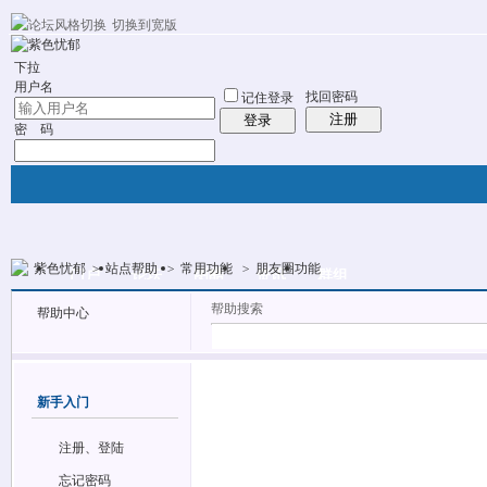
切换到宽版
10分钟建站
社区服务
轻松转换
统计排行
站长大会
帮助
下拉
用户名
找回密码
记住登录
注册
登录
密 码
紫色忧郁
>
站点帮助
>
常用功能
>
朋友圈功能
门户
论坛
图酷
资讯
群组
帖子
帮助搜索
帮助中心
新手入门
注册、登陆
忘记密码