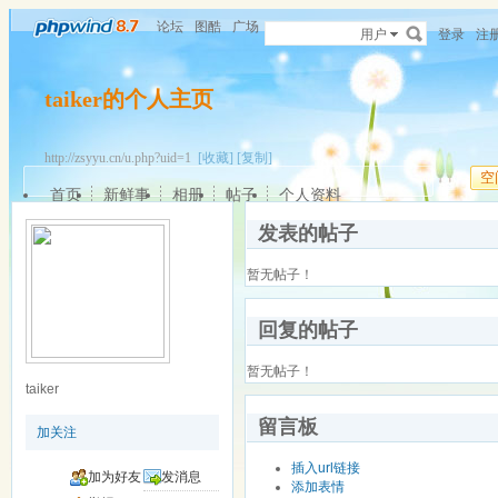
论坛
图酷
广场
用户
登录
注
taiker的个人主页
http://zsyyu.cn/u.php?uid=1
[收藏]
[复制]
空
首页
新鲜事
相册
帖子
个人资料
发表的帖子
暂无帖子！
回复的帖子
暂无帖子！
taiker
留言板
加关注
插入url链接
加为好友
发消息
添加表情